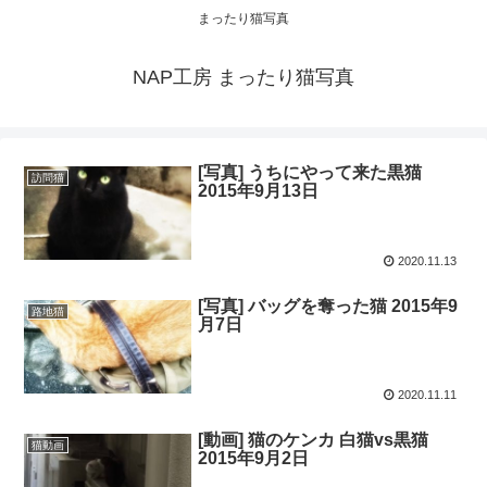
まったり猫写真
NAP工房 まったり猫写真
[写真] うちにやって来た黒猫
訪問猫
2015年9月13日
2020.11.13
[写真] バッグを奪った猫 2015年9
路地猫
月7日
2020.11.11
[動画] 猫のケンカ 白猫vs黒猫
猫動画
2015年9月2日