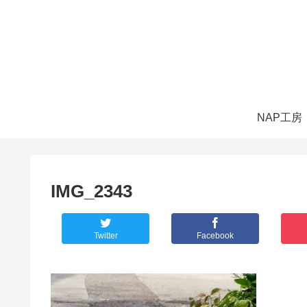
NAP工房
IMG_2343
Twitter
Facebook