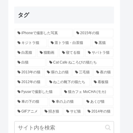
タグ
iPhoneで撮影した写真
2015年の猫
キジトラ猫
茶トラ猫・白茶猫
黒猫
白黒猫
猫動画
寝てる猫
サバトラ猫
白猫
Cat Cafe ねころびの猫たち
2013年の猫
塀の上の猫
三毛猫
夜の猫
2012年の猫
ねこの靴下の猫たち
看板猫
Fyuseで撮影した猫
猫カフェ MoCHA (モカ)
車の下の猫
車の上の猫
あくび猫
GIFアニメ
招き猫
サビ猫
2014年の猫