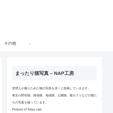
その他
まったり猫写真 – NAP工房
管理人が撮りためた猫の写真を淡々と投稿していきます。
東京の野良猫、路地猫、地域猫、公園猫、猫カフェなどの猫た
ちの写真を撮っています。
Pictures of Tokyo cats