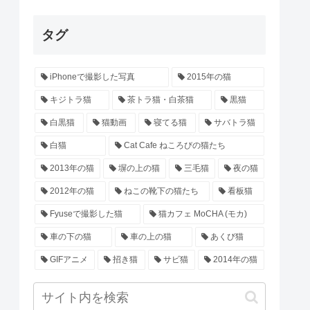
タグ
iPhoneで撮影した写真
2015年の猫
キジトラ猫
茶トラ猫・白茶猫
黒猫
白黒猫
猫動画
寝てる猫
サバトラ猫
白猫
Cat Cafe ねころびの猫たち
2013年の猫
塀の上の猫
三毛猫
夜の猫
2012年の猫
ねこの靴下の猫たち
看板猫
Fyuseで撮影した猫
猫カフェ MoCHA (モカ)
車の下の猫
車の上の猫
あくび猫
GIFアニメ
招き猫
サビ猫
2014年の猫