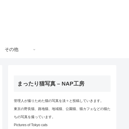
その他
まったり猫写真 – NAP工房
管理人が撮りためた猫の写真を淡々と投稿していきます。
東京の野良猫、路地猫、地域猫、公園猫、猫カフェなどの猫た
ちの写真を撮っています。
Pictures of Tokyo cats