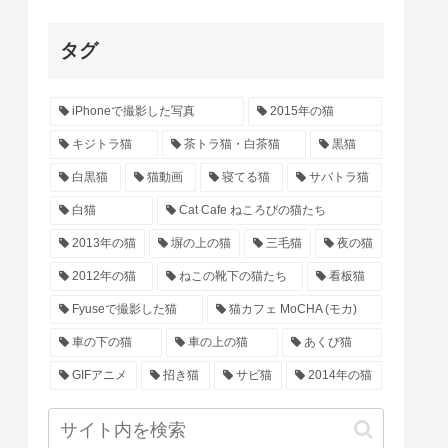
タグ
iPhoneで撮影した写真
2015年の猫
キジトラ猫
茶トラ猫・白茶猫
黒猫
白黒猫
猫動画
寝てる猫
サバトラ猫
白猫
Cat Cafe ねころびの猫たち
2013年の猫
塀の上の猫
三毛猫
夜の猫
2012年の猫
ねこの靴下の猫たち
看板猫
Fyuseで撮影した猫
猫カフェ MoCHA (モカ)
車の下の猫
車の上の猫
あくび猫
GIFアニメ
招き猫
サビ猫
2014年の猫