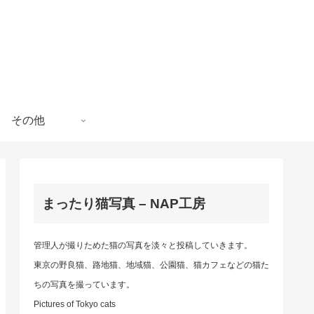
その他
まったり猫写真 – NAP工房
管理人が撮りためた猫の写真を淡々と投稿していきます。
東京の野良猫、路地猫、地域猫、公園猫、猫カフェなどの猫た
ちの写真を撮っています。
Pictures of Tokyo cats