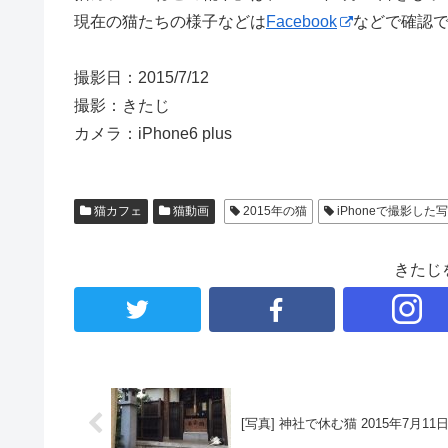
現在の猫たちの様子などは
Facebook
などで確認
撮影日：2015/7/12
撮影：きたじ
カメラ：iPhone6 plus
猫カフェ
猫動画
2015年の猫
iPhoneで撮影した
きたじ
[写真] 神社で休む猫 2015年7月11