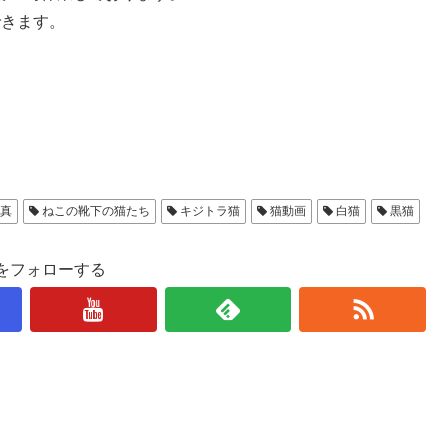
できます。
写真
ねこの靴下の猫たち
キジトラ猫
猫動画
白猫
黒猫
をフォローする
日