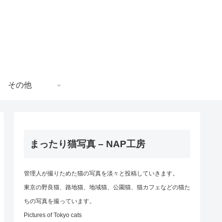
その他
まったり猫写真 – NAP工房
管理人が撮りためた猫の写真を淡々と投稿していきます。
東京の野良猫、路地猫、地域猫、公園猫、猫カフェなどの猫た
ちの写真を撮っています。
Pictures of Tokyo cats