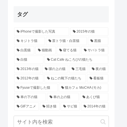
タグ
iPhoneで撮影した写真
2015年の猫
キジトラ猫
茶トラ猫・白茶猫
黒猫
白黒猫
猫動画
寝てる猫
サバトラ猫
白猫
Cat Cafe ねころびの猫たち
2013年の猫
塀の上の猫
三毛猫
夜の猫
2012年の猫
ねこの靴下の猫たち
看板猫
Fyuseで撮影した猫
猫カフェ MoCHA (モカ)
車の下の猫
車の上の猫
あくび猫
GIFアニメ
招き猫
サビ猫
2014年の猫